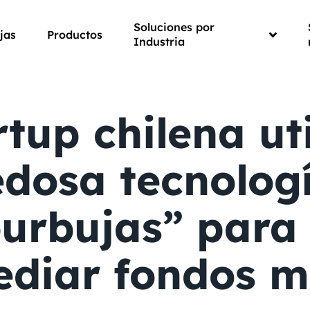
Soluciones por
jas
Productos
Industria
rtup chilena uti
dosa tecnolog
urbujas” para 
ediar fondos m