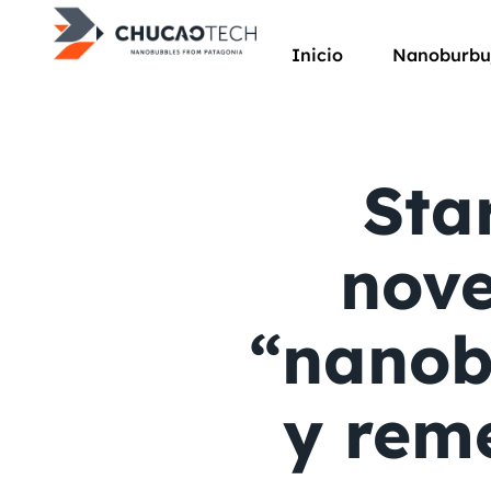
Inicio
Nanoburbu
Sta
nove
“nanob
y rem