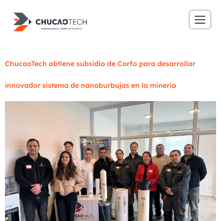
ChucaoTech obtiene subsidio de Corfo para desarrollar
innovador sistema de nanoburbujas en la minería